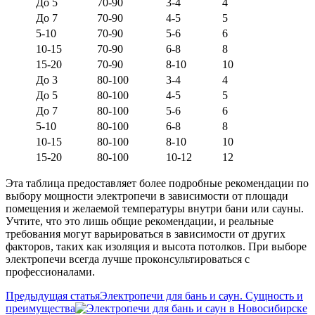
До 5
70-90
3-4
4
До 7
70-90
4-5
5
5-10
70-90
5-6
6
10-15
70-90
6-8
8
15-20
70-90
8-10
10
До 3
80-100
3-4
4
До 5
80-100
4-5
5
До 7
80-100
5-6
6
5-10
80-100
6-8
8
10-15
80-100
8-10
10
15-20
80-100
10-12
12
Эта таблица предоставляет более подробные рекомендации по
выбору мощности электропечи в зависимости от площади
помещения и желаемой температуры внутри бани или сауны.
Учтите, что это лишь общие рекомендации, и реальные
требования могут варьироваться в зависимости от других
факторов, таких как изоляция и высота потолков. При выборе
электропечи всегда лучше проконсультироваться с
профессионалами.
Предыдущая статья
Электропечи для бань и саун. Сущность и
преимущества