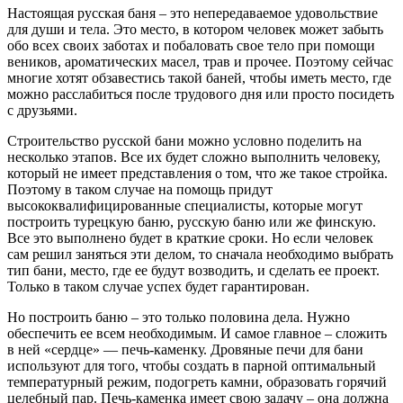
Настоящая русская баня – это непередаваемое удовольствие
для души и тела. Это место, в котором человек может забыть
обо всех своих заботах и побаловать свое тело при помощи
веников, ароматических масел, трав и прочее. Поэтому сейчас
многие хотят обзавестись такой баней, чтобы иметь место, где
можно расслабиться после трудового дня или просто посидеть
с друзьями.
Строительство русской бани можно условно поделить на
несколько этапов. Все их будет сложно выполнить человеку,
который не имеет представления о том, что же такое стройка.
Поэтому в таком случае на помощь придут
высококвалифицированные специалисты, которые могут
построить турецкую баню, русскую баню или же финскую.
Все это выполнено будет в краткие сроки. Но если человек
сам решил заняться эти делом, то сначала необходимо выбрать
тип бани, место, где ее будут возводить, и сделать ее проект.
Только в таком случае успех будет гарантирован.
Но построить баню – это только половина дела. Нужно
обеспечить ее всем необходимым. И самое главное – сложить
в ней «сердце» — печь-каменку. Дровяные печи для бани
используют для того, чтобы создать в парной оптимальный
температурный режим, подогреть камни, образовать горячий
целебный пар. Печь-каменка имеет свою задачу – она должна