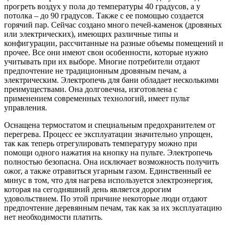
прогреть воздух у пола до температуры 40 градусов, а у
потолка – до 90 градусов. Также с ее помощью создается
горячий пар. Сейчас создано много печей-каменок (дровяных
или электрических), имеющих различные типы и
конфигурации, рассчитанные на разные объемы помещений и
прочее. Все они имеют свои особенности, которые нужно
учитывать при их выборе. Многие потребители отдают
предпочтение не традиционным дровяным печам, а
электрическим. Электропечь для бани обладает несколькими
преимуществами. Она долговечна, изготовлена с
применением современных технологий, имеет пульт
управления.
Оснащена термостатом и специальным предохранителем от
перегрева. Процесс ее эксплуатации значительно упрощен,
так как теперь отрегулировать температуру можно при
помощи одного нажатия на кнопку на пульте. Электропечь
полностью безопасна. Она исключает возможность получить
ожог, а также отравиться угарным газом. Единственный ее
минус в том, что для нагрева используется электроэнергия,
которая на сегодняшний день является дорогим
удовольствием. По этой причине некоторые люди отдают
предпочтение деревянным печам, так как за их эксплуатацию
нет необходимости платить.